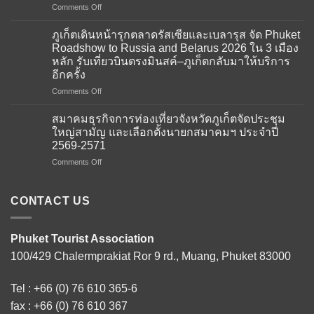
on
Comments Off
สมาคม
ธุรกิจ
ภูเก็ตเดินหน้ารุกตลาดรัสเซียและเบลารุส จัด Phuket
การ
Roadshow to Russia and Belarus 2026 ใน 3 เมือง
ท่อง
หลัก รับเที่ยวบินตรงมินสค์–ภูเก็ตกลับมาให้บริการ
เที่ยว
อีกครั้ง
จังหวัด
ภูเก็ต
on
Comments Off
ให้การ
ภูเก็ต
ต้อนรับ
เดิน
สมาคมธุรกิจการท่องเที่ยวจังหวัดภูเก็ตจัดประชุม
คณะ
หน้า
ใหญ่สามัญ และเลือกตั้งนายกสมาคมฯ ประจำปี
ผู้
รุก
2569-2571
แทน
ตลาด
จาก
on
Comments Off
รัส
สถาน
สมาคม
เซีย
เอกอัครราชทูต
ธุรกิจ
และ
ณ
การ
เบ
CONTACT US
กรุง
ท่อง
ลา
โดฮา
เที่ยว
รุส
ภาย
จังหวัด
จัด
Phuket Tourist Association
ใต้
ภูเก็ต
Phuket
100/429 Chalermprakiat Ror 9 rd., Muang, Phuket 83000
โครงการ
จัด
Roadshow
Thailand–
ประชุม
to
Qatar
ใหญ่
Russia
Tel :
+66 (0) 76 610 365-6
Tourism
สามัญ
and
Connect
และ
fax : +66 (0) 76 610 367
Belarus