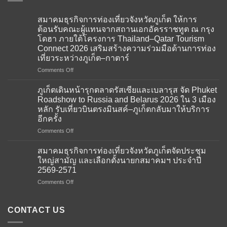
สมาคมธุรกิจการท่องเที่ยวจังหวัดภูเก็ต ให้การ
ต้อนรับคณะผู้แทนจากสถานเอกอัครราชทูต ณ กรุง
โดฮา ภายใต้โครงการ Thailand–Qatar Tourism
Connect 2026 เสริมสร้างความร่วมมือด้านการท่อง
เที่ยวระหว่างภูเก็ต–กาตาร์
on
Comments Off
สมาคม
ธุรกิจ
ภูเก็ตเดินหน้ารุกตลาดรัสเซียและเบลารุส จัด Phuket
การ
Roadshow to Russia and Belarus 2026 ใน 3 เมือง
ท่อง
หลัก รับเที่ยวบินตรงมินสค์–ภูเก็ตกลับมาให้บริการ
เที่ยว
อีกครั้ง
จังหวัด
ภูเก็ต
on
Comments Off
ให้การ
ภูเก็ต
ต้อนรับ
เดิน
สมาคมธุรกิจการท่องเที่ยวจังหวัดภูเก็ตจัดประชุม
คณะ
หน้า
ใหญ่สามัญ และเลือกตั้งนายกสมาคมฯ ประจำปี
ผู้
รุก
2569-2571
แทน
ตลาด
จาก
on
Comments Off
รัส
สถาน
สมาคม
เซีย
เอกอัครราชทูต
ธุรกิจ
และ
ณ
การ
เบ
CONTACT US
กรุง
ท่อง
ลา
โดฮา
เที่ยว
รุส