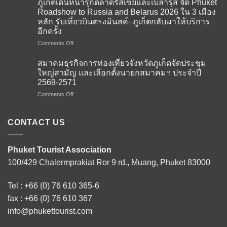
ภูเก็ตเดินหน้ารุกตลาดรัสเซียและเบลารุส จัด Phuket
การ
Roadshow to Russia and Belarus 2026 ใน 3 เมือง
ท่อง
หลัก รับเที่ยวบินตรงมินสค์–ภูเก็ตกลับมาให้บริการ
เที่ยว
อีกครั้ง
จังหวัด
ภูเก็ต
on
Comments Off
ให้การ
ภูเก็ต
ต้อนรับ
เดิน
สมาคมธุรกิจการท่องเที่ยวจังหวัดภูเก็ตจัดประชุม
คณะ
หน้า
ใหญ่สามัญ และเลือกตั้งนายกสมาคมฯ ประจำปี
ผู้
รุก
2569-2571
แทน
ตลาด
จาก
on
Comments Off
รัส
สถาน
สมาคม
เซีย
เอกอัครราชทูต
ธุรกิจ
และ
ณ
การ
เบ
CONTACT US
กรุง
ท่อง
ลา
โดฮา
เที่ยว
รุส
ภาย
จังหวัด
จัด
Phuket Tourist Association
ใต้
ภูเก็ต
Phuket
100/429 Chalermprakiat Ror 9 rd., Muang, Phuket 83000
โครงการ
จัด
Roadshow
Thailand–
ประชุม
to
Qatar
ใหญ่
Russia
Tel :
+66 (0) 76 610 365-6
Tourism
สามัญ
and
Connect
และ
fax : +66 (0) 76 610 367
Belarus
2026
เลือก
2026
info@phukettourist.com
เสริม
ตั้ง
ใน
สร้าง
นายก
3