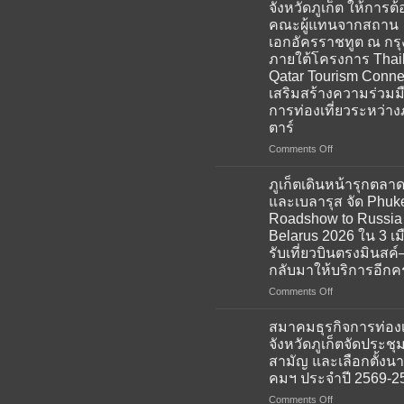
จังหวัดภูเก็ต ให้การต้
คณะผู้แทนจากสถาน
เอกอัครราชทูต ณ กร
ภายใต้โครงการ Thai
Qatar Tourism Conne
เสริมสร้างความร่วมม
การท่องเที่ยวระหว่าง
ตาร์
on
Comments Off
สมาคม
ธุรกิจ
ภูเก็ตเดินหน้ารุกตลาด
การ
และเบลารุส จัด Phuk
ท่อง
Roadshow to Russia
เที่ยว
Belarus 2026 ใน 3 เม
จังหวัด
รับเที่ยวบินตรงมินสค์–
ภูเก็ต
กลับมาให้บริการอีกครั
ให้การ
ต้อนรับ
on
Comments Off
คณะ
ภูเก็ต
ผู้
เดิน
สมาคมธุรกิจการท่องเ
แทน
หน้า
จังหวัดภูเก็ตจัดประชุ
จาก
รุก
สามัญ และเลือกตั้ง
สถาน
ตลาด
คมฯ ประจำปี 2569-2
เอกอัครราชทูต
รัส
ณ
เซีย
on
Comments Off