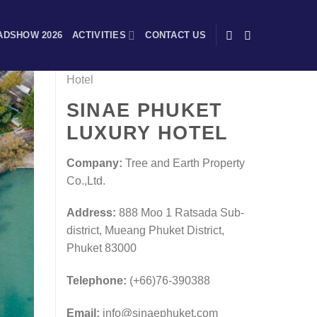
ADSHOW 2026
ACTIVITIES
CONTACT US
Hotel
SINAE PHUKET
LUXURY HOTEL
Company:
Tree and Earth Property
Co.,Ltd.
Address:
888 Moo 1 Ratsada Sub-
district, Mueang Phuket District,
Phuket 83000
Telephone:
(+66)76-390388
Email:
info@sinaephuket.com