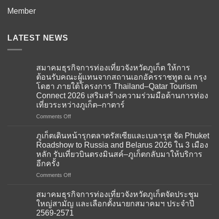
Member
LATEST NEWS
สมาคมธุรกิจการท่องเที่ยวจังหวัดภูเก็ต ให้การ
ต้อนรับคณะผู้แทนจากสถานเอกอัครราชทูต ณ กรุง
โดฮา ภายใต้โครงการ Thailand–Qatar Tourism
Connect 2026 เสริมสร้างความร่วมมือด้านการท่อง
เที่ยวระหว่างภูเก็ต–กาตาร์
on
Comments Off
สมาคม
ธุรกิจ
ภูเก็ตเดินหน้ารุกตลาดรัสเซียและเบลารุส จัด Phuket
การ
Roadshow to Russia and Belarus 2026 ใน 3 เมือง
ท่อง
หลัก รับเที่ยวบินตรงมินสค์–ภูเก็ตกลับมาให้บริการ
เที่ยว
อีกครั้ง
จังหวัด
ภูเก็ต
on
Comments Off
ให้การ
ภูเก็ต
ต้อนรับ
เดิน
สมาคมธุรกิจการท่องเที่ยวจังหวัดภูเก็ตจัดประชุม
คณะ
หน้า
ใหญ่สามัญ และเลือกตั้งนายกสมาคมฯ ประจำปี
ผู้
รุก
2569-2571
แทน
ตลาด