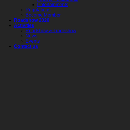
ด้าน
ภูเก็ต
Entertainments
Regulations
การ
กลับ
Become Member
ท่อง
มา
Roadshow 2026
เที่ยว
Activities
ให้
Roadshow & Tradeshow
ระหว่าง
บริการ
News
ภูเก็ต–
อีก
Events
กา
Contact us
ครั้ง
ตาร์