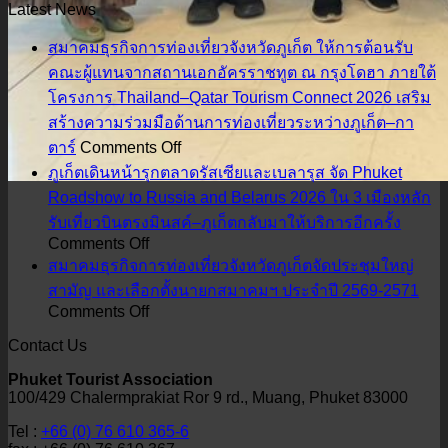
Latest News
สมาคมธุรกิจการท่องเที่ยวจังหวัดภูเก็ต ให้การต้อนรับ
คณะผู้แทนจากสถานเอกอัครราชทูต ณ กรุงโดฮา ภายใต้
โครงการ Thailand–Qatar Tourism Connect 2026 เสริม
สร้างความร่วมมือด้านการท่องเที่ยวระหว่างภูเก็ต–กา
on
ตาร์
Comments Off
สมาคม
ภูเก็ตเดินหน้ารุกตลาดรัสเซียและเบลารุส จัด Phuket
ธุรกิจ
Roadshow to Russia and Belarus 2026 ใน 3 เมืองหลัก
การ
รับเที่ยวบินตรงมินสค์–ภูเก็ตกลับมาให้บริการอีกครั้ง
ท่อง
on
Comments Off
ภูเก็ต
เที่ยว
สมาคมธุรกิจการท่องเที่ยวจังหวัดภูเก็ตจัดประชุมใหญ่
เดิน
จังหวัด
สามัญ และเลือกตั้งนายกสมาคมฯ ประจำปี 2569-2571
on
Comments Off
หน้า
ภูเก็ต
สมาคม
รุก
ให้การ
Contact Us
ธุรกิจ
ตลาด
ต้อนรับ
Phuket Tourist Association
การ
รัส
คณะ
100/429 Chalermprakiat Ror 9 rd., Muang, Phuket 83000
ท่อง
เซีย
ผู้
Tel :
+66 (0) 76 610 365-6
เที่ยว
และ
แทน