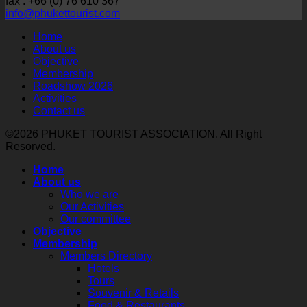
fax : +66 (0) 76 610 367
จังหวัด
เบ
จาก
info@phukettourist.com
ภูเก็ต
ลา
สถาน
Home
จัด
รุส
เอกอัครราชทูต
About us
ประชุม
Objective
จัด
ณ
Membership
ใหญ่
Phuket
กรุง
Roadshow 2026
Roadshow
สามัญ
โดฮา
Activities
to
และ
Contact us
Russia
ภาย
and
เลือก
ใต้
©2026 PHUKET TOURIST ASSOCIATION. All Right
Belarus
ตั้ง
Resorved.
โครงการ
2026
นายก
Thailand–
ใน
Home
Qatar
สมา
3
About us
Tourism
Who we are
คมฯ
เมือง
Connect
Our Activities
ประจำ
2026
หลัก
Our committee
เสริม
ปี
รับ
Objective
Membership
2569-
สร้าง
เที่ยว
Members Directory
2571
ความ
บิน
Hotels
ร่วม
Tours
ตรง
Souvenir & Retails
มือ
มินสค์–
Food & Restaurants