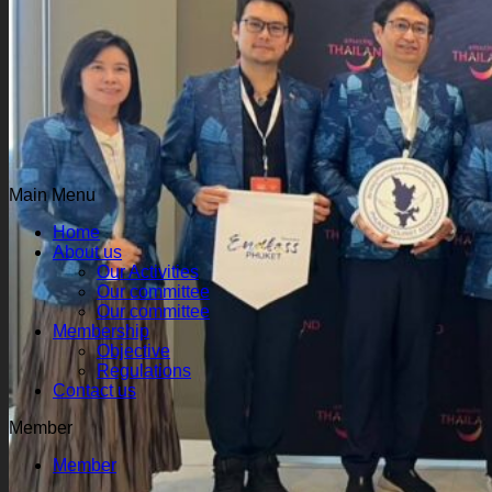
Main Menu
Home
About us
Our Activities
Our committee
Our committee
Membership
Objective
Regulations
Contact us
Member
Member