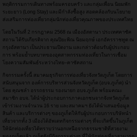
พฤติกรรมการเดินทางพร้อมครอบครัว และกลุ่มเพื่อน นิยมพัก
ระยะยาว (Long Stay) และมีกำลังซื้อสูง สอดคล้องกับนโยบาย
ส่งเสริมการท่องเที่ยวกลุ่มนักท่องเที่ยวคุณภาพของประเทศไทย
โดยในวันที่ 2 กรกฎาคม 2568 ณ เมืองอัสตานา ประเทศคาซัค
สถาน ได้รับเกียรติจาก คุณปิยะพิณ นิยมฤกษ์ เอกอัครราชทูต ณ
กรุงอัสตานา เป็นประธานเปิดงาน และกล่าวต้อนรับผู้ประกอบ
การ พร้อมย้ำบทบาทของอุตสาหกรรมท่องเที่ยวในการเชื่อม
โยงความสัมพันธ์ระหว่างไทย–คาซัคสถาน
กิจกรรมครั้งนี้ สมาคมธุรกิจการท่องเที่ยวจังหวัดภูเก็ต โดยการ
สนับสนุนจาก องค์การบริหารส่วนจังหวัดภูเก็ต (อบจ.ภูเก็ต) นำ
โดย คุณชลำ อรรถธรรม รองนายก อบจ.ภูเก็ต พร้อมคณะ
สมาชิก อบจ. ได้นำผู้ประกอบการภาคเอกชนจากจังหวัดภูเก็ต
เข้าร่วมงานจำนวน 16 ราย และสมาคมฯ ยังได้นำเสนอข้อมูล
สินค้า และบริการต่างๆ ของภูเก็ตให้กับผู้ประกอบการบริษัทนำ
เที่ยวจากทั้ง 3 เมืองได้อัพเดทกิจกรรมต่างๆ ที่จะเกิดขึ้นในภูเก็ต
ให้นักท่องเที่ยวได้ทราบว่านอกเหนือจากธรรมชาติที่สวยงาม
ของภูเก็ตแล้ว ภูเก็ตยังมีกิจกรรมต่างๆ ที่ให้นักท่องเที่ยวสามารถ