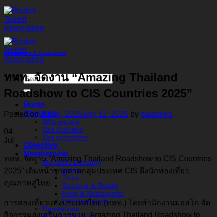
Skip
to
content
Roadshow & Tradeshow
ททท. จัดงาน “Amazing Thailand
Roadshow to CIS Countries 2025”
Home
About us
Posted on
July 4, 2025
July 12, 2025
by
ptaadmin
Who we are
Our Activities
04
Our committee
Jul
Objective
Membership
ททท. จัดงาน “Amazing Thailand Roadshow to CIS Countries
Members Directory
Hotels
2025” เดินหน้ารุกตลาดกลุ่มประเทศ CIS ดึงนักท่องเที่ยว
Tours
คุณภาพสู่ไทย
Souvenir & Retails
Food & Restaurants
Entertainments
การท่องเที่ยวแห่งประเทศไทย (ททท.) โดยสำนักงานมอสโก จัด
Regulations
กิจกรรมส่งเสริมการขาย “Amazing Thailand Roadshow to
Become Member