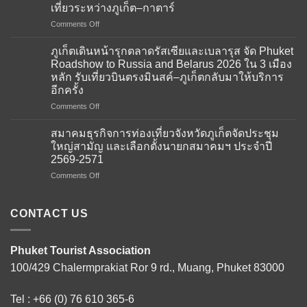
เที่ยวระหว่างภูเก็ต–กาตาร์
on
Comments Off
สมาคม
ธุรกิจ
ภูเก็ตเดินหน้ารุกตลาดรัสเซียและเบลารุส จัด Phuket
การ
Roadshow to Russia and Belarus 2026 ใน 3 เมือง
ท่อง
หลัก รับเที่ยวบินตรงมินสค์–ภูเก็ตกลับมาให้บริการ
เที่ยว
อีกครั้ง
จังหวัด
ภูเก็ต
on
Comments Off
ให้การ
ภูเก็ต
ต้อนรับ
เดิน
สมาคมธุรกิจการท่องเที่ยวจังหวัดภูเก็ตจัดประชุม
คณะ
หน้า
ใหญ่สามัญ และเลือกตั้งนายกสมาคมฯ ประจำปี
ผู้
รุก
2569-2571
แทน
ตลาด
จาก
on
Comments Off
รัส
สถาน
สมาคม
เซีย
เอกอัครราชทูต
ธุรกิจ
และ
ณ
การ
เบ
CONTACT US
กรุง
ท่อง
ลา
โดฮา
เที่ยว
รุส
ภาย
จังหวัด
จัด
Phuket Tourist Association
ใต้
ภูเก็ต
Phuket
100/429 Chalermprakiat Ror 9 rd., Muang, Phuket 83000
โครงการ
จัด
Roadshow
Thailand–
ประชุม
to
Qatar
ใหญ่
Russia
Tel :
+66 (0) 76 610 365-6
Tourism
สามัญ
and