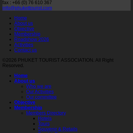
fax : +66 (0) 76 610 367
จังหวัด
เบ
จาก
info@phukettourist.com
ภูเก็ต
ลา
สถาน
Home
จัด
รุส
เอกอัครราชทูต
About us
ประชุม
Objective
จัด
ณ
Membership
ใหญ่
Phuket
กรุง
Roadshow 2026
Roadshow
สามัญ
โดฮา
Activities
to
และ
Contact us
Russia
ภาย
and
เลือก
ใต้
©2026 PHUKET TOURIST ASSOCIATION. All Right
Belarus
ตั้ง
Resorved.
โครงการ
2026
นายก
Thailand–
ใน
Home
Qatar
สมา
3
About us
Tourism
Who we are
คมฯ
เมือง
Connect
Our Activities
ประจำ
2026
หลัก
Our committee
เสริม
ปี
รับ
Objective
Membership
2569-
สร้าง
เที่ยว
Members Directory
2571
ความ
บิน
Hotels
ร่วม
Tours
ตรง
Souvenir & Retails
มือ
มินสค์–