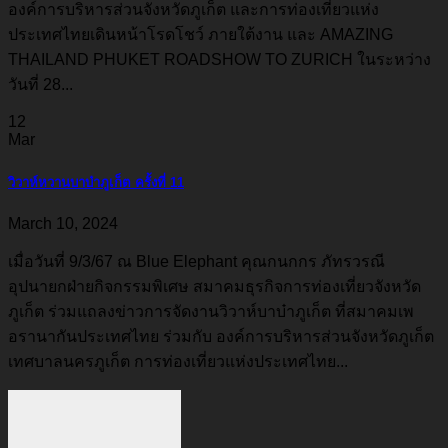
องค์การบริหารส่วนจังหวัดภูเก็ต และการท่องเที่ยวแห่ง
ประเทศไทยเดินหน้าโรดโชว์ ภายใต้งาน และ AMAZING
THAILAND PHUKET ROADSHOW TO ZURICH ในระหว่าง
วันที่ 28...
12
Mar
วิวาห์หวานบาบ๋าภูเก็ต ครั้งที่ 11
March 10, 2024
เมื่อวันที่ 9/3/67 ณ Blue Elephant คุณกนกกร ภัทรวรณี
อุปนายกฝ่ายกิจกรรมพิเศษ สมาคมธุรกิจการท่องเที่ยวจังหวัด
ภูเก็ต ร่วมแถลงข่าวการจัดงานวิวาห์บาบ๋าภูเก็ต ที่สมาคมเพ
อรานากันประเทศไทย ร่วมกับ องค์การบริหารส่วนจังหวัดภูเก็ต
เทศบาลนครภูเก็ต การท่องเที่ยวแห่งประเทศไทย...