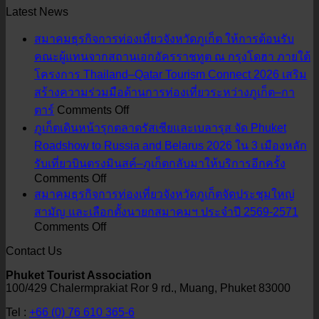
Latest News
สมาคมธุรกิจการท่องเที่ยวจังหวัดภูเก็ต ให้การต้อนรับ
คณะผู้แทนจากสถานเอกอัครราชทูต ณ กรุงโดฮา ภายใต้
โครงการ Thailand–Qatar Tourism Connect 2026 เสริม
สร้างความร่วมมือด้านการท่องเที่ยวระหว่างภูเก็ต–กา
on
ตาร์
Comments Off
สมาคม
ภูเก็ตเดินหน้ารุกตลาดรัสเซียและเบลารุส จัด Phuket
ธุรกิจ
Roadshow to Russia and Belarus 2026 ใน 3 เมืองหลัก
การ
รับเที่ยวบินตรงมินสค์–ภูเก็ตกลับมาให้บริการอีกครั้ง
ท่อง
on
Comments Off
ภูเก็ต
เที่ยว
สมาคมธุรกิจการท่องเที่ยวจังหวัดภูเก็ตจัดประชุมใหญ่
เดิน
จังหวัด
สามัญ และเลือกตั้งนายกสมาคมฯ ประจำปี 2569-2571
on
Comments Off
หน้า
ภูเก็ต
สมาคม
รุก
ให้การ
Contact Us
ธุรกิจ
ตลาด
ต้อนรับ
Phuket Tourist Association
การ
รัส
คณะ
100/429 Chalermprakiat Ror 9 rd., Muang, Phuket 83000
ท่อง
เซีย
ผู้
Tel :
+66 (0) 76 610 365-6
เที่ยว
และ
แทน