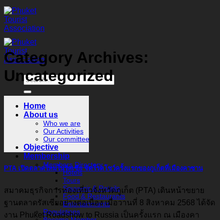
Skip
to
content
Category Archives:
Uncategorized
Home
About us
Who we are
Our Activities
Our committee
Objective
Membership
Members Directory
PTA เปิดตลาดใหม่ในรัสเซีย จัดโรดโชว์ครั้งแรกของภูเก็ตที่เมืองคาซาน
Hotels
Tours
Souvenir & Retails
สมาคมธุรกิจการท่องเที่ยวจังหวัดภูเก็ต (PTA) เดินหน้าขยาย
Food & Restaurants
ฐานตลาดรัสเซียอย่างต่อเนื่อง เมื่อวานที่ 8 สิงหาคม 2568 ได้จัด
Entertainments
Regulations
งาน Phuket Roadshow to Russia เป็นครั้งแรก ณ เมืองคา
Become Member