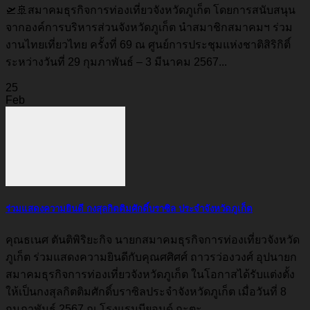
🛫🚢สมาคมธุรกิจการท่องเที่ยวจังหวัดภูเก็ต โดยการสนับสนุน
จากองค์การบริหารส่วนจังหวัดภูเก็ต นำสมาชิกสมาคมฯ ร่วม
งานไทยเที่ยวไทย ครั้งที่ 69 ณ ศูนย์การประชุมแห่งชาติสิริกิติ์
ระหว่างวันที่ 29 กุมภาพันธ์ – 3 มีนาคม 2567...
25
Feb
ร่วมแสดงความยินดี กงสุลกิตติมศักดิ์บราซิล ประจำจังหวัดภูเก็ต
คุณธเนศ ตันติพิริยะกิจ นายกสมาคมธุรกิจการท่องเที่ยวจังหวัด
ภูเก็ต ร่วมแสดงความยินดีกับคุณศศิศศ์ ถาวรว่องวงศ์ อุปนายก
สมาคมธุรกิจการท่องเที่ยวจังหวัดภูเก็ต ในโอกาสได้รับแต่งตั้ง
ให้เป็นกงสุลกิตติมศักดิ์บราซิลประจำจังหวัดภูเก็ต เมื่อวันที่ 8
กุมภาพันธ์ 2567 ณ โรงแรมบียอนด์ กะตะ