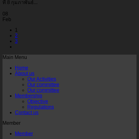
ที่ 8 กุมภาพันธ์...
08
Feb
1
2
3
Main Menu
Home
About us
Our Activities
Our committee
Our committee
Membership
Objective
Regulations
Contact us
Member
Member