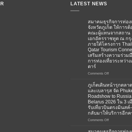
ER
LATEST NEWS
สมาคมธุรกิจการท่องเ
จังหวัดภูเก็ต ให้การต้
คณะผู้แทนจากสถาน
เอกอัครราชทูต ณ กร
ภายใต้โครงการ Thai
Qatar Tourism Conne
เสริมสร้างความร่วมม
การท่องเที่ยวระหว่าง
ตาร์
on
Comments Off
สมาคม
ธุรกิจ
ภูเก็ตเดินหน้ารุกตลาด
การ
และเบลารุส จัด Phuk
ท่อง
Roadshow to Russia
เที่ยว
Belarus 2026 ใน 3 เม
จังหวัด
รับเที่ยวบินตรงมินสค์–
ภูเก็ต
กลับมาให้บริการอีกครั
ให้การ
ต้อนรับ
on
Comments Off
คณะ
ภูเก็ต
ผู้
เดิน
สมาคมธุรกิจการท่องเ