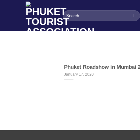
Skip
to
content
Phuket Roadshow in Mumbai 
January 17, 2020