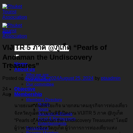
Skip
to
content
News
VIJITR 5 ภาค @ภูเก็ต “Pearls of
Andaman the Undiscovery
Treasures”
Home
About us
Who we are
Posted on
August 24, 2024
August 25, 2024
by
ptaadmin
Our Activities
Our committee
24
Objective
Aug
Membership
Members Directory
Hotels
นายธเนศ ตันติพิริยะกิจ นายกสมาคมธุรกิจการท่องเที่ยว
Tours
จังหวัดภูเก็ต ร่วมในพิธีเปิดงาน VIJITR 5 ภาค @ภูเก็ต
Souvenir & Retails
Food & Restaurants
“Pearls of Andaman the Undiscovery Treasures” โดยมี
Entertainments
ผู้ว่าราชการจังหวัดภูเก็ต ผู้ว่าการการท่องเที่ยวแห่ง
Regulations
Become Member