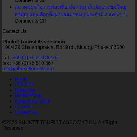
Comments Off
ภูเก็ต
เที่ยว
สมาคมธุรกิจการท่องเที่ยวจังหวัดภูเก็ตจัดประชุมใหญ่
เดิน
จังหวัด
สามัญ และเลือกตั้งนายกสมาคมฯ ประจำปี 2569-2571
on
Comments Off
หน้า
ภูเก็ต
สมาคม
รุก
ให้การ
Contact Us
ธุรกิจ
ตลาด
ต้อนรับ
Phuket Tourist Association
การ
รัส
คณะ
100/429 Chalermprakiat Ror 9 rd., Muang, Phuket 83000
ท่อง
เซีย
ผู้
Tel :
+66 (0) 76 610 365-6
เที่ยว
และ
แทน
fax : +66 (0) 76 610 367
จังหวัด
เบ
จาก
info@phukettourist.com
ภูเก็ต
ลา
สถาน
Home
จัด
รุส
เอกอัครราชทูต
About us
ประชุม
Objective
จัด
ณ
Membership
ใหญ่
Phuket
กรุง
Roadshow 2026
Roadshow
สามัญ
โดฮา
Activities
to
และ
Contact us
Russia
ภาย
and
เลือก
ใต้
©2026 PHUKET TOURIST ASSOCIATION. All Right
Belarus
ตั้ง
Resorved.
โครงการ
2026
นายก
Thailand–
ใน