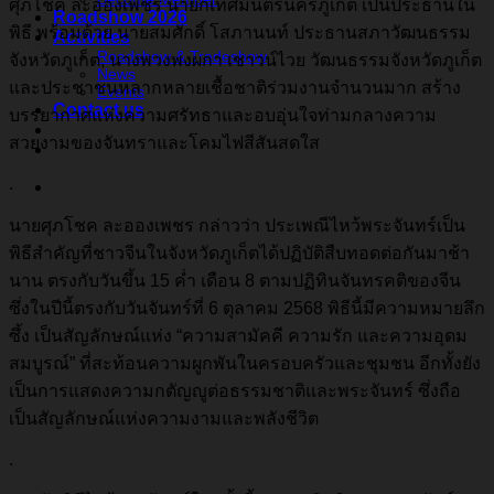
ศุภโชค ละอองเพชร นายกเทศมนตรีนครภูเก็ต เป็นประธานใน
Roadshow 2026
พิธี พร้อมด้วย นายสมศักดิ์ โสภานนท์ ประธานสภาวัฒนธรรม
Activities
Roadshow & Tradeshow
จังหวัดภูเก็ต, นางพวงพงผกา เชาวน์ไวย วัฒนธรรมจังหวัดภูเก็ต
News
และประชาชนหลากหลายเชื้อชาติร่วมงานจำนวนมาก สร้าง
Events
Contact us
บรรยากาศแห่งความศรัทธาและอบอุ่นใจท่ามกลางความ
สวยงามของจันทราและโคมไฟสีสันสดใส
.
นายศุภโชค ละอองเพชร กล่าวว่า ประเพณีไหว้พระจันทร์เป็น
พิธีสำคัญที่ชาวจีนในจังหวัดภูเก็ตได้ปฏิบัติสืบทอดต่อกันมาช้า
นาน ตรงกับวันขึ้น 15 ค่ำ เดือน 8 ตามปฏิทินจันทรคติของจีน
ซึ่งในปีนี้ตรงกับวันจันทร์ที่ 6 ตุลาคม 2568 พิธีนี้มีความหมายลึก
ซึ้ง เป็นสัญลักษณ์แห่ง “ความสามัคคี ความรัก และความอุดม
สมบูรณ์” ที่สะท้อนความผูกพันในครอบครัวและชุมชน อีกทั้งยัง
เป็นการแสดงความกตัญญูต่อธรรมชาติและพระจันทร์ ซึ่งถือ
เป็นสัญลักษณ์แห่งความงามและพลังชีวิต
.