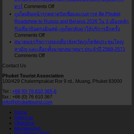
on
ตาร์
Comments Off
สมาคม
ภูเก็ตเดินหน้ารุกตลาดรัสเซียและเบลารุส จัด Phuket
ธุรกิจ
Roadshow to Russia and Belarus 2026 ใน 3 เมืองหลัก
การ
รับเที่ยวบินตรงมินสค์–ภูเก็ตกลับมาให้บริการอีกครั้ง
ท่อง
on
Comments Off
ภูเก็ต
เที่ยว
สมาคมธุรกิจการท่องเที่ยวจังหวัดภูเก็ตจัดประชุมใหญ่
เดิน
จังหวัด
สามัญ และเลือกตั้งนายกสมาคมฯ ประจำปี 2569-2571
on
Comments Off
หน้า
ภูเก็ต
สมาคม
รุก
ให้การ
Contact Us
ธุรกิจ
ตลาด
ต้อนรับ
Phuket Tourist Association
การ
รัส
คณะ
100/429 Chalermprakiat Ror 9 rd., Muang, Phuket 83000
ท่อง
เซีย
ผู้
Tel :
+66 (0) 76 610 365-6
เที่ยว
และ
แทน
fax : +66 (0) 76 610 367
จังหวัด
เบ
จาก
info@phukettourist.com
ภูเก็ต
ลา
สถาน
Home
จัด
รุส
เอกอัครราชทูต
About us
ประชุม
Objective
จัด
ณ
Membership
ใหญ่
Phuket
กรุง
Roadshow 2026