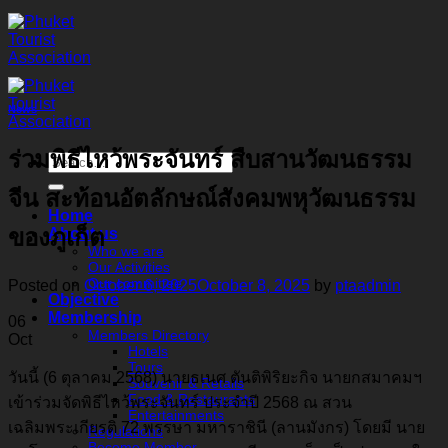
Skip
to
content
News
ร่วมพิธีไหว้พระจันทร์ สืบสานวัฒนธรรม
จีน สะท้อนอัตลักษณ์สังคมพหุวัฒนธรรม
Home
ของภูเก็ต
About us
Who we are
Our Activities
Our committee
Posted on
October 6, 2025
October 8, 2025
by
ptaadmin
Objective
Membership
06
Members Directory
Oct
Hotels
Tours
วันนี้ (6 ตุลาคม 2568) นายธเนศ ตันติพิริยะกิจ นายกสมาคมฯ
Souvenir & Retails
Food & Restaurants
เข้าร่วมจัดพิธีไหว้พระจันทร์ ประจำปี 2568 ณ สวน
Entertainments
เฉลิมพระเกียรติ 72 พรรษา มหาราชินี (ลานมังกร) โดยมี นาย
Regulations
Become Member