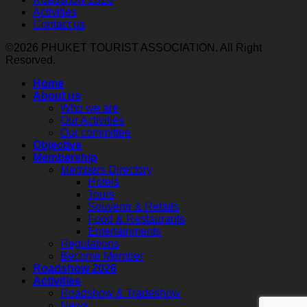
Roadshow
สามัญ
โดฮา
Activities
to
และ
Contact us
Russia
ภาย
and
เลือก
ใต้
©2026 PHUKET TOURIST ASSOCIATION. All Right
Belarus
ตั้ง
Resorved.
โครงการ
2026
นายก
Thailand–
ใน
Home
Qatar
สมา
3
About us
Tourism
Who we are
คมฯ
เมือง
Connect
Our Activities
ประจำ
2026
หลัก
Our committee
เสริม
ปี
รับ
Objective
Membership
2569-
สร้าง
เที่ยว
Members Directory
2571
ความ
บิน
Hotels
ร่วม
Tours
ตรง
Souvenir & Retails
มือ
มินสค์–
Food & Restaurants
ด้าน
ภูเก็ต
Entertainments
Regulations
การ
กลับ
Become Member
ท่อง
มา
Roadshow 2026
เที่ยว
Activities
ให้
Roadshow & Tradeshow
ระหว่าง
บริการ
News