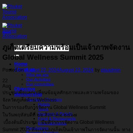
Skip
to
content
News
ภูเก็ตเตรียมความพร้อมเป็นเจ้าภาพจัดงาน
Global Wellness Summit 2025
Home
About us
Posted on
August 22, 2024
August 22, 2024
by
ptaadmin
Who we are
Our Activities
22
Our committee
Aug
Objective
ประชุมเพื่อแลกเปลี่ยนข้อมูลศักยภาพและความพร้อมของ
Membership
Members Directory
จังหวัดภูเก็ตด้าน Wellness
Hotels
ในการรองรับการจัดงาน Global Wellness Summit
Tours
Souvenir & Retails
ในวันพฤหัสบดีที่ ๒๒ สิงหาคม ๒๕๖๗
Food & Restaurants
เบื้องต้นมีประชุม มีมติว่าการจัดงาน Global Wellness
Entertainments
Regulations
Summit 2025 ที่จะเสนอภูเก็ตเป็นเจ้าภาพในการจัดงานนั้น ทาง
Become Member