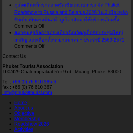
สมาคม
ภูเก็ตเดินหน้ารุกตลาดรัสเซียและเบลารุส จัด Phuket
ธุรกิจ
Roadshow to Russia and Belarus 2026 ใน 3 เมืองหลัก
การ
รับเที่ยวบินตรงมินสค์–ภูเก็ตกลับมาให้บริการอีกครั้ง
ท่อง
on
Comments Off
ภูเก็ต
เที่ยว
สมาคมธุรกิจการท่องเที่ยวจังหวัดภูเก็ตจัดประชุมใหญ่
เดิน
จังหวัด
สามัญ และเลือกตั้งนายกสมาคมฯ ประจำปี 2569-2571
on
Comments Off
หน้า
ภูเก็ต
สมาคม
รุก
ให้การ
Contact Us
ธุรกิจ
ตลาด
ต้อนรับ
Phuket Tourist Association
การ
รัส
คณะ
100/429 Chalermprakiat Ror 9 rd., Muang, Phuket 83000
ท่อง
เซีย
ผู้
Tel :
+66 (0) 76 610 365-6
เที่ยว
และ
แทน
fax : +66 (0) 76 610 367
จังหวัด
เบ
จาก
info@phukettourist.com
ภูเก็ต
ลา
สถาน
Home
จัด
รุส
เอกอัครราชทูต
About us
ประชุม
Objective
จัด
ณ
Membership
ใหญ่
Phuket
กรุง
Roadshow 2026
Roadshow
สามัญ
โดฮา
Activities
to