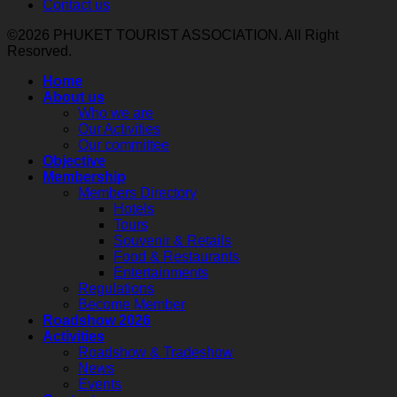
และ
Contact us
Russia
ภาย
and
เลือก
ใต้
©2026 PHUKET TOURIST ASSOCIATION. All Right
Belarus
ตั้ง
Resorved.
โครงการ
2026
นายก
Thailand–
ใน
Home
Qatar
สมา
3
About us
Tourism
Who we are
คมฯ
เมือง
Connect
Our Activities
ประจำ
2026
หลัก
Our committee
เสริม
ปี
รับ
Objective
Membership
2569-
สร้าง
เที่ยว
Members Directory
2571
ความ
บิน
Hotels
ร่วม
Tours
ตรง
Souvenir & Retails
มือ
มินสค์–
Food & Restaurants
ด้าน
ภูเก็ต
Entertainments
Regulations
การ
กลับ
Become Member
ท่อง
มา
Roadshow 2026
เที่ยว
Activities
ให้
Roadshow & Tradeshow
ระหว่าง
บริการ
News
ภูเก็ต–
อีก
Events