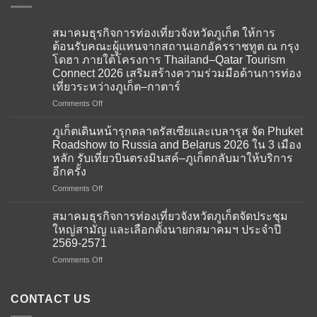
สมาคมธุรกิจการท่องเที่ยวจังหวัดภูเก็ต ให้การ
ต้อนรับคณะผู้แทนจากสถานเอกอัครราชทูต ณ กรุง
โดฮา ภายใต้โครงการ Thailand–Qatar Tourism
Connect 2026 เสริมสร้างความร่วมมือด้านการท่อง
เที่ยวระหว่างภูเก็ต–กาตาร์
on
Comments Off
สมาคม
ธุรกิจ
ภูเก็ตเดินหน้ารุกตลาดรัสเซียและเบลารุส จัด Phuket
การ
Roadshow to Russia and Belarus 2026 ใน 3 เมือง
ท่อง
หลัก รับเที่ยวบินตรงมินสค์–ภูเก็ตกลับมาให้บริการ
เที่ยว
อีกครั้ง
จังหวัด
ภูเก็ต
on
Comments Off
ให้การ
ภูเก็ต
ต้อนรับ
เดิน
สมาคมธุรกิจการท่องเที่ยวจังหวัดภูเก็ตจัดประชุม
คณะ
หน้า
ใหญ่สามัญ และเลือกตั้งนายกสมาคมฯ ประจำปี
ผู้
รุก
2569-2571
แทน
ตลาด
จาก
on
Comments Off
รัส
สถาน
สมาคม
เซีย
เอกอัครราชทูต
ธุรกิจ
และ
ณ
การ
เบ
CONTACT US
กรุง
ท่อง
ลา