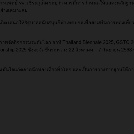
แพทย์ รพ.วชิระภูเก็ต ระบุว่า ควรมีการกำหนดให้แสดงหลักฐานประ
อย่างเหมาะสม
ัดภูเก็ต เสนอให้รัฐบาลสนับสนุนกีฬาเทคบอลเพื่อส่งเสริมการท่องเที
็นเจ้าภาพจัดกิจกรรมระดับโลก อาทิ Thailand Biennale 2025, GSTC 
ip 2025 ซึ่งจะจัดขึ้นระหว่าง 22 สิงหาคม – 7 กันยายน 2568 นับเ
ามมั่นใจแก่ตลาดนักท่องเที่ยวทั่วโลก และเป็นการวางรากฐานให้การ