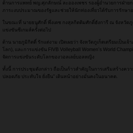
ด้านการแพทย์ พญ.ศุภลักษณ์ ละอองเพชร รองผู้อำนวยการฝ่ายการ
ภาระงบประมาณของรัฐและช่วยให้นักท่องเที่ยวได้รับการรักษา
ในขณะที่ นายธนูศักดิ์ พึ่งเดช กงสุลกิตติมศักดิ์ฮังการี ณ จังหว
แข่งขันซีเกมส์ครั้งต่อไป
ด้าน นายภูมิกิตติ์ รักแต่งาม เปิดเผยว่า จังหวัดภูเก็ตเตรียมเป
โลก), และการแข่งขัน FIVB Volleyball Women’s World Championsh
จัดการแข่งขันระดับโลกของวอลเลย์บอลหญิง
ทั้งนี้ การประชุมดังกล่าว ถือเป็นก้าวสำคัญในการเสริมสร้างคว
ปลอดภัย ประทับใจ ยั่งยืน” เดินหน้าอย่างมั่นคงในอนาคต.