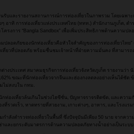
รต้อนรับและรายงานสถานการณ์การท่องเที่ยวในภาพรวม โดยเฉพาะแ
ๆ อาทิ การท่องเที่ยวแห่งประเทศไทย (ททท.) สำนักงานภูเก็ต, ตำ
ละโครงการ “Bangla Sandbox” เพื่อเพิ่มประสิทธิภาพด้านความปล
“ความปลอดภัยของนักท่องเที่ยวคือหัวใจสำคัญของการท่องเที่ยวไ
เที่ยวที่ปลอดภัย พร้อมชื่นชมเจ้าหน้าที่ฝ่ายความมั่นคง ที่สามารถ
ประเทศ สมาคมธุรกิจการท่องเที่ยวจังหวัดภูเก็ต รายงานว่า นักท่
ึง 162% ขณะที่นักท่องเที่ยวจากจีนและฮ่องกงลดลงอย่างเห็นได้ชั
ามไม่สงบใน กทม.
นักท่องเที่ยวล้นเกินในช่วงไฮซีซั่น, ปัญหาจราจรติดขัด, และความกัง
เมืองที่รวดเร็ว, หาดทรายที่สวยงาม, เกาะต่างๆ, อาหาร, และโรงแร
กำลังตำรวจท่องเที่ยวในพื้นที่ ซึ่งปัจจุบันมีเพียง 50 นาย จากความ
ถเช่าและยกระดับมาตรการด้านความปลอดภัยทางน้ำอย่างเป็นระบบ