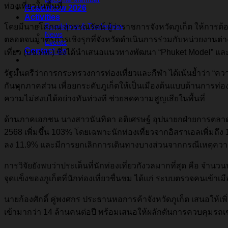
ท่องเที่ยวในพื้นที่
Roadshow 2026
Activities
Roadshow & Tradeshow
โดยมีนายโสภณ สุวรรณรัตน์ ผู้ว่าราชการจังหวัดภูเก็ต ให้กา
News
ตลอดจนมาตรการเชิงรุกที่จังหวัดดำเนินการร่วมกับหน่วยงานต่าง
Events
Contact us
เที่ยว (บช.ทท.) ซึ่งได้นำเสนอแนวทางพัฒนา “Phuket Model” แ
รัฐมนตรีว่าการกระทรวงการท่องเที่ยวและกีฬา ได้เน้นย้ำว่า 
กันทุกภาคส่วน เพื่อยกระดับภูเก็ตให้เป็นเมืองต้นแบบด้านการท่อง
ความไม่สงบได้อย่างทันท่วงที ช่วยลดความสูญเสียในพื้นที่
ด้านภาคเอกชน นางสาวนันทิดา อติเศรษฐ์ อุปนายกฝ่ายการตลาดต่าง
2568 เพิ่มขึ้น 103% โดยเฉพาะนักท่องเที่ยวจากอิสราเอลเพิ่มถ
ลง 11.9% และมีการยกเลิกการเดินทางบางส่วนจากกรณีเหตุคว
การวิจัยยังพบว่าประเด็นที่นักท่องเที่ยวกังวลมากที่สุด คือ จำนวน
จุดแข็งของภูเก็ตที่นักท่องเที่ยวชื่นชม ได้แก่ ระบบตรวจคนเข้า
นายก้องศักดิ์ คู่พงศกร ประธานหอการค้าจังหวัดภูเก็ต เสนอให้เพิ่ม
เข้ามากว่า 14 ล้านคนต่อปี พร้อมเสนอให้ผลักดันการควบคุมร