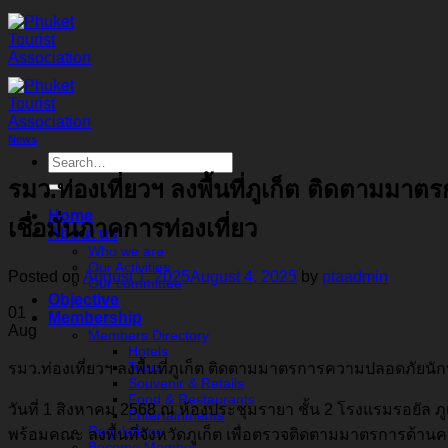
Skip
to
content
News
รมว.ท่องเที่ยวฯ ลงพื้นที่ภูเก็ต ติดตามม
Home
เชื่อมั่นภาคการท่องเที่ยว
About us
Who we are
Our Activities
Posted on
August 1, 2025
August 4, 2025
by
ptaadmin
Our committee
Objective
01
Membership
Aug
Members Directory
Hotels
Tours
รมว.ท่องเที่ยวฯ ลงพื้นที่ภูเก็ต ติดตามมาตรการความปลอดภัยนักท
Souvenir & Retails
Food & Restaurants
วันที่ 1 สิงหาคม 2568 ณ ห้องประชุมรายา ชั้น 2 โรงแรมรอยัล ภูเ
Entertainments
Regulations
พร้อมคณะ ลงพื้นที่จังหวัดภูเก็ต เพื่อตรวจติดตามมาตรการด้า
Become Member