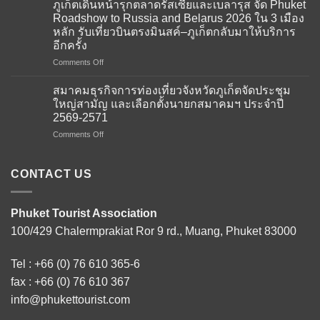
ธุรกิจ
ภูเก็ตเดินหน้ารุกตลาดรัสเซียและเบลารุส จัด Phuket
การ
Roadshow to Russia and Belarus 2026 ใน 3 เมือง
ท่อง
หลัก รับเที่ยวบินตรงมินสค์–ภูเก็ตกลับมาให้บริการ
เที่ยว
อีกครั้ง
จังหวัด
ภูเก็ต
on
Comments Off
ให้การ
ภูเก็ต
ต้อนรับ
เดิน
สมาคมธุรกิจการท่องเที่ยวจังหวัดภูเก็ตจัดประชุม
คณะ
หน้า
ใหญ่สามัญ และเลือกตั้งนายกสมาคมฯ ประจำปี
ผู้
รุก
2569-2571
แทน
ตลาด
จาก
on
Comments Off
รัส
สถาน
สมาคม
เซีย
เอกอัครราชทูต
ธุรกิจ
และ
ณ
การ
เบ
CONTACT US
กรุง
ท่อง
ลา
โดฮา
เที่ยว
รุส
ภาย
จังหวัด
จัด
Phuket Tourist Association
ใต้
ภูเก็ต
Phuket
100/429 Chalermprakiat Ror 9 rd., Muang, Phuket 83000
โครงการ
จัด
Roadshow
Thailand–
ประชุม
to
Qatar
ใหญ่
Russia
Tel :
+66 (0) 76 610 365-6
Tourism
สามัญ
and
Connect
และ
fax : +66 (0) 76 610 367
Belarus
2026
เลือก
2026
info@phukettourist.com
เสริม
ตั้ง
ใน
สร้าง
นายก
3