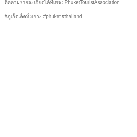
ติดตามรายละเอียดได้ที่เพจ : PhuketTouristAssociation
#ภูเก็ตเด็ดทั้งเกาะ #phuket #thailand