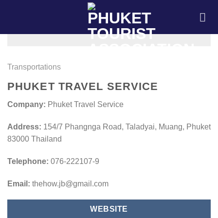
Skip
to
content
Transportations
PHUKET TRAVEL SERVICE
Company:
Phuket Travel Service
Address:
154/7 Phangnga Road, Taladyai, Muang, Phuket
83000 Thailand
Telephone:
076-222107-9
Email:
thehow.jb@gmail.com
WEBSITE