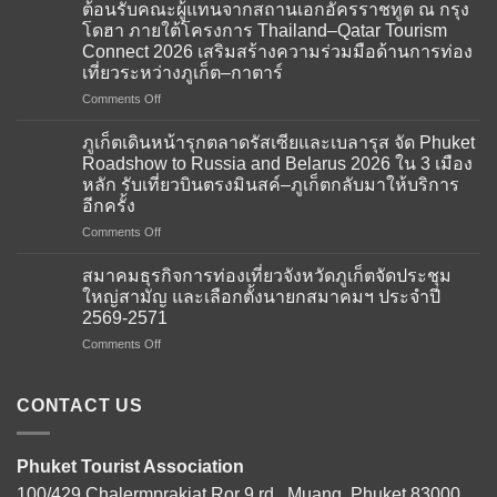
ต้อนรับคณะผู้แทนจากสถานเอกอัครราชทูต ณ กรุง
โดฮา ภายใต้โครงการ Thailand–Qatar Tourism
Connect 2026 เสริมสร้างความร่วมมือด้านการท่อง
เที่ยวระหว่างภูเก็ต–กาตาร์
on
Comments Off
สมาคม
ธุรกิจ
ภูเก็ตเดินหน้ารุกตลาดรัสเซียและเบลารุส จัด Phuket
การ
Roadshow to Russia and Belarus 2026 ใน 3 เมือง
ท่อง
หลัก รับเที่ยวบินตรงมินสค์–ภูเก็ตกลับมาให้บริการ
เที่ยว
อีกครั้ง
จังหวัด
ภูเก็ต
on
Comments Off
ให้การ
ภูเก็ต
ต้อนรับ
เดิน
สมาคมธุรกิจการท่องเที่ยวจังหวัดภูเก็ตจัดประชุม
คณะ
หน้า
ใหญ่สามัญ และเลือกตั้งนายกสมาคมฯ ประจำปี
ผู้
รุก
2569-2571
แทน
ตลาด
จาก
on
Comments Off
รัส
สถาน
สมาคม
เซีย
เอกอัครราชทูต
ธุรกิจ
และ
ณ
การ
เบ
CONTACT US
กรุง
ท่อง
ลา
โดฮา
เที่ยว
รุส
ภาย
จังหวัด
จัด
Phuket Tourist Association
ใต้
ภูเก็ต
Phuket
100/429 Chalermprakiat Ror 9 rd., Muang, Phuket 83000
โครงการ
จัด
Roadshow