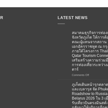
ER
LATEST NEWS
สมาคมธุรกิจการท่องเ
จังหวัดภูเก็ต ให้การต้
คณะผู้แทนจากสถาน
เอกอัครราชทูต ณ กร
ภายใต้โครงการ Thai
Qatar Tourism Conne
เสริมสร้างความร่วมม
การท่องเที่ยวระหว่าง
ตาร์
on
Comments Off
สมาคม
ธุรกิจ
ภูเก็ตเดินหน้ารุกตลาด
การ
และเบลารุส จัด Phuk
ท่อง
Roadshow to Russia
เที่ยว
Belarus 2026 ใน 3 เม
จังหวัด
รับเที่ยวบินตรงมินสค์–
ภูเก็ต
กลับมาให้บริการอีกครั
ให้การ