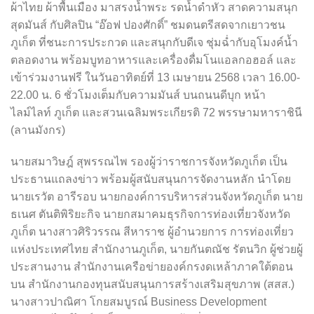
ผ้าไทย ผ้าพื้นเมือง มาสรงน้ำพระ รดน้ำดำหัว สาดความสนุก
สุดมันส์ กับศิลปิน “อ๊อฟ ปองศักดิ์” ชมดนตรีสดจากเยาวชน
ภูเก็ต ที่ชนะการประกวด และสนุกกับดีเจ ชุ่มฉ่ำกับอุโมงค์น้ำ
ตลอดงาน พร้อมบูทอาหารและเครื่องดื่มโนแอลกอฮอล์ และ
เข้าร่วมงานฟรี ในวันอาทิตย์ที่ 13 เมษายน 2568 เวลา 16.00-
22.00 น. 6 ชั่วโมงเต็มกับความมันส์ บนถนนดีบุก หน้า
ไลม์ไลท์ ภูเก็ต และสวนเฉลิมพระเกียรติ 72 พรรษามหาราชินี
(ลานมังกร)
นายสมาวิษฎ์ สุพรรณไพ รองผู้ว่าราชการจังหวัดภูเก็ต เป็น
ประธานแถลงข่าว พร้อมผู้สนับสนุนการจัดงานหลัก นำโดย
นายเรวัต อารีรอบ นายกองค์การบริหารส่วนจังหวัดภูเก็ต นาย
ธเนศ ตันติพิริยะกิจ นายกสมาคมธุรกิจการท่องเที่ยวจังหวัด
ภูเก็ต นางสาวศิริวรรณ สีหาราช ผู้อำนวยการ การท่องเที่ยว
แห่งประเทศไทย สำนักงานภูเก็ต, นายกันตณัช รัตนวิก ผู้ช่วยผู้
ประสานงาน สำนักงานเครือข่ายองค์กรงดเหล้าภาคใต้ตอน
บน สำนักงานกองทุนสนับสนุนการสร้างเสริมสุขภาพ (สสส.)
นางสาวปาณิศา โกยสมบูรณ์ Business Development