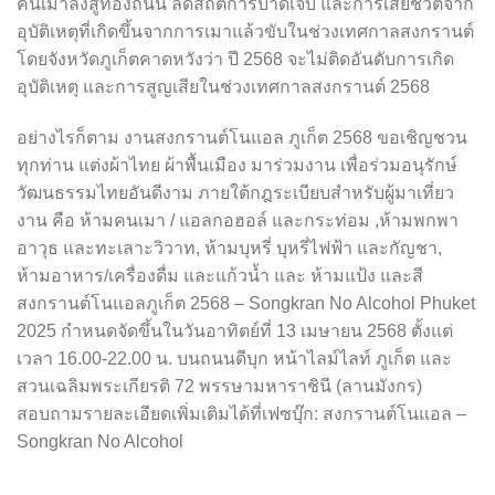
คนเมาลงสู่ท้องถนน ลดสถิติการบาดเจ็บ และการเสียชีวิตจาก
อุบัติเหตุที่เกิดขึ้นจากการเมาแล้วขับในช่วงเทศกาลสงกรานต์
โดยจังหวัดภูเก็ตคาดหวังว่า ปี 2568 จะไม่ติดอันดับการเกิด
อุบัติเหตุ และการสูญเสียในช่วงเทศกาลสงกรานต์ 2568
อย่างไรก็ตาม งานสงกรานต์โนแอล ภูเก็ต 2568 ขอเชิญชวน
ทุกท่าน แต่งผ้าไทย ผ้าพื้นเมือง มาร่วมงาน เพื่อร่วมอนุรักษ์
วัฒนธรรมไทยอันดีงาม ภายใต้กฎระเบียบสำหรับผู้มาเที่ยว
งาน คือ ห้ามคนเมา / แอลกอฮอล์ และกระท่อม ,ห้ามพกพา
อาวุธ และทะเลาะวิวาท, ห้ามบุหรี่ บุหรี่ไฟฟ้า และกัญชา,
ห้ามอาหาร/เครื่องดื่ม และแก้วน้ำ และ ห้ามแป้ง และสี
สงกรานต์โนแอลภูเก็ต 2568 – Songkran No Alcohol Phuket
2025 กำหนดจัดขึ้นในวันอาทิตย์ที่ 13 เมษายน 2568 ตั้งแต่
เวลา 16.00-22.00 น. บนถนนดีบุก หน้าไลม์ไลท์ ภูเก็ต และ
สวนเฉลิมพระเกียรติ 72 พรรษามหาราชินี (ลานมังกร)
สอบถามรายละเอียดเพิ่มเติมได้ที่เฟซบุ๊ก: สงกรานต์โนแอล –
Songkran No Alcohol