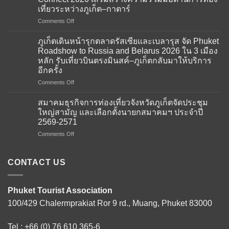
เที่ยวระหว่างภูเก็ต–กาตาร์
on
Comments Off
สมาคม
ธุรกิจ
ภูเก็ตเดินหน้ารุกตลาดรัสเซียและเบลารุส จัด Phuket
การ
Roadshow to Russia and Belarus 2026 ใน 3 เมือง
ท่อง
หลัก รับเที่ยวบินตรงมินสค์–ภูเก็ตกลับมาให้บริการ
เที่ยว
อีกครั้ง
จังหวัด
ภูเก็ต
on
Comments Off
ให้การ
ภูเก็ต
ต้อนรับ
เดิน
สมาคมธุรกิจการท่องเที่ยวจังหวัดภูเก็ตจัดประชุม
คณะ
หน้า
ใหญ่สามัญ และเลือกตั้งนายกสมาคมฯ ประจำปี
ผู้
รุก
2569-2571
แทน
ตลาด
จาก
on
Comments Off
รัส
สถาน
สมาคม
เซีย
เอกอัครราชทูต
ธุรกิจ
และ
ณ
การ
เบ
CONTACT US
กรุง
ท่อง
ลา
โดฮา
เที่ยว
รุส
ภาย
จังหวัด
จัด
Phuket Tourist Association
ใต้
ภูเก็ต
Phuket
100/429 Chalermprakiat Ror 9 rd., Muang, Phuket 83000
โครงการ
จัด
Roadshow
Thailand–
ประชุม
to
Qatar
ใหญ่
Russia
Tel :
+66 (0) 76 610 365-6