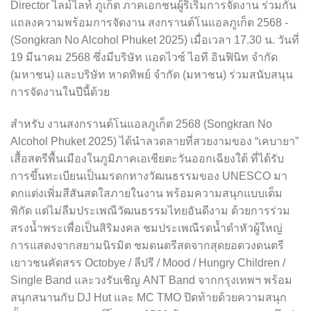
Director ไลม์ไลท์ ภูเก็ต ภาคเอกชนผู้ริเริ่มการจัดงาน ร่วมกัน
แถลงความพร้อมการจัดงาน สงกรานต์โนแอลภูเก็ต 2568 -
(Songkran No Alcohol Phuket 2025) เมื่อเวลา 17.30 น. วันที่
19 มีนาคม 2568 ซึ่งมีบริษัท แอดไวซ์ ไอที อินฟินิท จำกัด
(มหาชน) และบริษัท หาดทิพย์ จำกัด (มหาชน) ร่วมสนับสนุน
การจัดงานในปีนี้ด้วย
สำหรับ งานสงกรานต์โนแอลภูเก็ต 2568 (Songkran No
Alcohol Phuket 2025) ได้นำลวดลายที่สวยงามของ “เคบายา”
เสื้อสตรีพื้นเมืองในภูมิภาคเอเชียตะวันออกเฉียงใต้ ที่ได้รับ
การขึ้นทะเบียนเป็นมรดกทางวัฒนธรรมของ UNESCO มา
ตกแต่งเพิ่มสีสันสดใสภายในงาน พร้อมความสนุกแบบเต็ม
พิกัด แต่ไม่ลืมประเพณีวัฒนธรรมไทยอันดีงาม ด้วยการร่วม
สรงน้ำพระเพื่อเป็นสิริมงคล ชมประเพณีรดน้ำดำหัวผู้ใหญ่
การแสดงจากสยามนิรมิต ชมดนตรีสดจากสุดยอดวงดนตรี
เยาวชนคัดสรร Octobye / ลีปรี / Mood / Hungry Children /
Single Band และวงรับเชิญ ANT Band จากกรุงเทพฯ พร้อม
สนุกสนานกับ DJ Hut และ MC TMO ปิดท้ายด้วยความสนุก