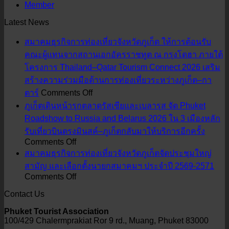
Member
Latest News
สมาคมธุรกิจการท่องเที่ยวจังหวัดภูเก็ต ให้การต้อนรับ
คณะผู้แทนจากสถานเอกอัครราชทูต ณ กรุงโดฮา ภายใต้
โครงการ Thailand–Qatar Tourism Connect 2026 เสริม
สร้างความร่วมมือด้านการท่องเที่ยวระหว่างภูเก็ต–กา
on
ตาร์
Comments Off
สมาคม
ภูเก็ตเดินหน้ารุกตลาดรัสเซียและเบลารุส จัด Phuket
ธุรกิจ
Roadshow to Russia and Belarus 2026 ใน 3 เมืองหลัก
การ
รับเที่ยวบินตรงมินสค์–ภูเก็ตกลับมาให้บริการอีกครั้ง
ท่อง
on
Comments Off
ภูเก็ต
เที่ยว
สมาคมธุรกิจการท่องเที่ยวจังหวัดภูเก็ตจัดประชุมใหญ่
เดิน
จังหวัด
สามัญ และเลือกตั้งนายกสมาคมฯ ประจำปี 2569-2571
on
Comments Off
หน้า
ภูเก็ต
สมาคม
รุก
ให้การ
Contact Us
ธุรกิจ
ตลาด
ต้อนรับ
Phuket Tourist Association
การ
รัส
คณะ
100/429 Chalermprakiat Ror 9 rd., Muang, Phuket 83000
ท่อง