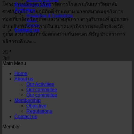
โครงการหลักสูตรบริหารจัดการโรงแรมกับมหาวิทยาลัย
Roadshow 2026
Activities
ราชภัฏภูเก็ต นายภูมิกิตติ์ รักแต่งาม นายกสมาคมธุรกิจการ
Roadshow & Tradeshow
ท่องเที่ยวจังหวัดภูเก็ต และนางสุพัตรา จารุอริยานนท์ อุปนายก
News
Events
ฝ่ายบริหารกิจการภายใน สมาคมธุรกิจการท่องเที่ยวจังหวัด
Contact us
ภูเก็ต ลงนามบันทึกข้อตกลงร่วมกับ ผศ.ดร.หิรัญ ประสารการ
อธิการบดี และ...
25
Jul
Main Menu
Home
About us
Our Activities
Our committee
Our committee
Membership
Objective
Regulations
Contact us
Member