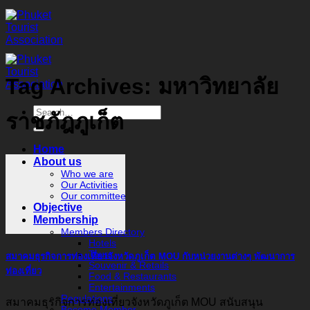
Skip
to
content
Tag Archives:
มหาวิทยาลัย
ราชภัฎภูเก็ต
Home
About us
Who we are
Our Activities
Our committee
Objective
Membership
Members Directory
Hotels
Tours
สมาคมธุรกิจการท่องเที่ยวจังหวัดภูเก็ต MOU กับหน่วยงานต่างๆ พัฒนาการ
Souvenir & Retails
ท่องเที่ยว
Food & Restaurants
Entertainments
Regulations
สมาคมธุรกิจการท่องเที่ยวจังหวัดภูเก็ต MOU สนับสนุน
Become Member