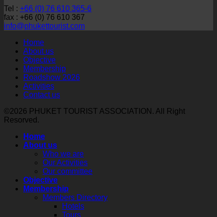
เซีย
ผู้
Tel :
+66 (0) 76 610 365-6
เที่ยว
และ
แทน
fax : +66 (0) 76 610 367
จังหวัด
เบ
จาก
info@phukettourist.com
ภูเก็ต
ลา
สถาน
Home
จัด
รุส
เอกอัครราชทูต
About us
ประชุม
Objective
จัด
ณ
Membership
ใหญ่
Phuket
กรุง
Roadshow 2026
Roadshow
สามัญ
โดฮา
Activities
to
และ
Contact us
Russia
ภาย
and
เลือก
ใต้
©2026 PHUKET TOURIST ASSOCIATION. All Right
Belarus
ตั้ง
Resorved.
โครงการ
2026
นายก
Thailand–
ใน
Home
Qatar
สมา
3
About us
Tourism
Who we are
คมฯ
เมือง
Connect
Our Activities
ประจำ
2026
หลัก
Our committee
เสริม
ปี
รับ
Objective
Membership
2569-
สร้าง
เที่ยว
Members Directory
2571
ความ
บิน
Hotels
ร่วม
Tours
ตรง