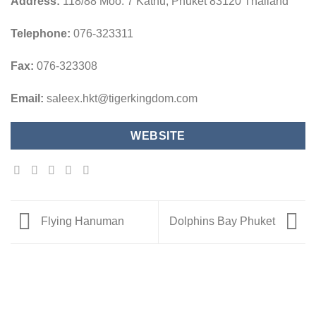
Address:
118/88 Moo. 7 Kathu, Phuket 83120 Thailand
Telephone:
076-323311
Fax:
076-323308
Email:
saleex.hkt@tigerkingdom.com
WEBSITE
Flying Hanuman
Dolphins Bay Phuket