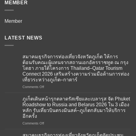
MEMBER
Member
LATEST NEWS
สมาคมธุรกิจการท่องเที่ยวจังหวัดภูเก็ต ให้การ
ต้อนรับคณะผู้แทนจากสถานเอกอัครราชทูต ณ กรุง
โดฮา ภายใต้โครงการ Thailand–Qatar Tourism
Connect 2026 เสริมสร้างความร่วมมือด้านการท่อง
เที่ยวระหว่างภูเก็ต–กาตาร์
on
Comments Off
สมาคม
ธุรกิจ
ภูเก็ตเดินหน้ารุกตลาดรัสเซียและเบลารุส จัด Phuket
การ
Roadshow to Russia and Belarus 2026 ใน 3 เมือง
ท่อง
หลัก รับเที่ยวบินตรงมินสค์–ภูเก็ตกลับมาให้บริการ
เที่ยว
อีกครั้ง
จังหวัด
ภูเก็ต
on
Comments Off
ให้การ
ภูเก็ต
ต้อนรับ
เดิน
สมาคมธุรกิจการท่องเที่ยวจังหวัดภูเก็ตจัดประชุม