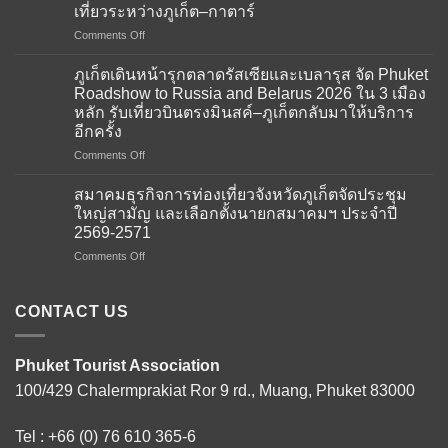
เที่ยวระหว่างภูเก็ต–กาตาร์
on
Comments Off
สมาคม
ธุรกิจ
ภูเก็ตเดินหน้ารุกตลาดรัสเซียและเบลารุส จัด Phuket
การ
Roadshow to Russia and Belarus 2026 ใน 3 เมือง
ท่อง
หลัก รับเที่ยวบินตรงมินสค์–ภูเก็ตกลับมาให้บริการ
เที่ยว
อีกครั้ง
จังหวัด
ภูเก็ต
on
Comments Off
ให้การ
ภูเก็ต
ต้อนรับ
เดิน
สมาคมธุรกิจการท่องเที่ยวจังหวัดภูเก็ตจัดประชุม
คณะ
หน้า
ใหญ่สามัญ และเลือกตั้งนายกสมาคมฯ ประจำปี
ผู้
รุก
2569-2571
แทน
ตลาด
จาก
on
Comments Off
รัส
สถาน
สมาคม
เซีย
เอกอัครราชทูต
ธุรกิจ
และ
ณ
การ
เบ
CONTACT US
กรุง
ท่อง
ลา
โดฮา
เที่ยว
รุส
ภาย
จังหวัด
จัด
Phuket Tourist Association
ใต้
ภูเก็ต
Phuket
100/429 Chalermprakiat Ror 9 rd., Muang, Phuket 83000
โครงการ
จัด
Roadshow
Thailand–
ประชุม
to
Qatar
ใหญ่
Russia
Tel :
+66 (0) 76 610 365-6
Tourism
สามัญ
and