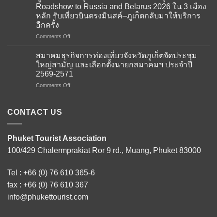
การ
Roadshow to Russia and Belarus 2026 ใน 3 เมือง
ท่อง
หลัก รับเที่ยวบินตรงมินสค์–ภูเก็ตกลับมาให้บริการ
เที่ยว
อีกครั้ง
จังหวัด
ภูเก็ต
on
Comments Off
ให้การ
ภูเก็ต
ต้อนรับ
เดิน
สมาคมธุรกิจการท่องเที่ยวจังหวัดภูเก็ตจัดประชุม
คณะ
หน้า
ใหญ่สามัญ และเลือกตั้งนายกสมาคมฯ ประจำปี
ผู้
รุก
2569-2571
แทน
ตลาด
จาก
on
Comments Off
รัส
สถาน
สมาคม
เซีย
เอกอัครราชทูต
ธุรกิจ
และ
ณ
การ
เบ
CONTACT US
กรุง
ท่อง
ลา
โดฮา
เที่ยว
รุส
ภาย
จังหวัด
จัด
Phuket Tourist Association
ใต้
ภูเก็ต
Phuket
100/429 Chalermprakiat Ror 9 rd., Muang, Phuket 83000
โครงการ
จัด
Roadshow
Thailand–
ประชุม
to
Qatar
ใหญ่
Russia
Tel :
+66 (0) 76 610 365-6
Tourism
สามัญ
and
Connect
และ
fax : +66 (0) 76 610 367
Belarus
2026
เลือก
2026
info@phukettourist.com
เสริม
ตั้ง
ใน
สร้าง
นายก
3
ความ
สมา
เมือง