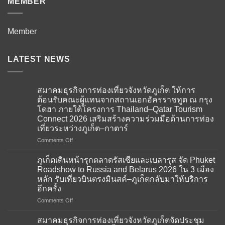
MEMBER
Member
LATEST NEWS
สมาคมธุรกิจการท่องเที่ยวจังหวัดภูเก็ต ให้การ
ต้อนรับคณะผู้แทนจากสถานเอกอัครราชทูต ณ กรุง
โดฮา ภายใต้โครงการ Thailand–Qatar Tourism
Connect 2026 เสริมสร้างความร่วมมือด้านการท่อง
เที่ยวระหว่างภูเก็ต–กาตาร์
on
Comments Off
สมาคม
ธุรกิจ
ภูเก็ตเดินหน้ารุกตลาดรัสเซียและเบลารุส จัด Phuket
การ
Roadshow to Russia and Belarus 2026 ใน 3 เมือง
ท่อง
หลัก รับเที่ยวบินตรงมินสค์–ภูเก็ตกลับมาให้บริการ
เที่ยว
อีกครั้ง
จังหวัด
ภูเก็ต
on
Comments Off
ให้การ
ภูเก็ต
ต้อนรับ
เดิน
สมาคมธุรกิจการท่องเที่ยวจังหวัดภูเก็ตจัดประชุม
คณะ