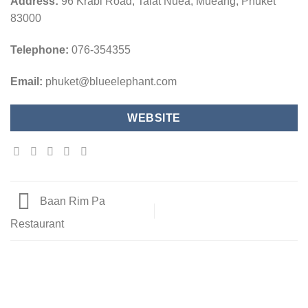
Address:
96 Krabi Road, Talat Nuea, Mueang, Phuket
83000
Telephone:
076-354355
Email:
phuket@blueelephant.com
WEBSITE
Baan Rim Pa
Restaurant