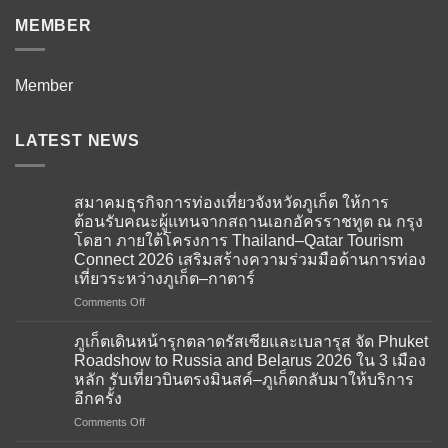
MEMBER
Member
LATEST NEWS
สมาคมธุรกิจการท่องเที่ยวจังหวัดภูเก็ต ให้การ
ต้อนรับคณะผู้แทนจากสถานเอกอัครราชทูต ณ กรุง
โดฮา ภายใต้โครงการ Thailand–Qatar Tourism
Connect 2026 เสริมสร้างความร่วมมือด้านการท่อง
เที่ยวระหว่างภูเก็ต–กาตาร์
on
Comments Off
สมาคม
ธุรกิจ
ภูเก็ตเดินหน้ารุกตลาดรัสเซียและเบลารุส จัด Phuket
การ
Roadshow to Russia and Belarus 2026 ใน 3 เมือง
ท่อง
หลัก รับเที่ยวบินตรงมินสค์–ภูเก็ตกลับมาให้บริการ
เที่ยว
อีกครั้ง
จังหวัด
ภูเก็ต
on
Comments Off
ให้การ
ภูเก็ต