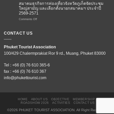
ต้อนรับ
เดิน
สมาคมธุรกิจการท่องเที่ยวจังหวัดภูเก็ตจัดประชุม
คณะ
หน้า
ใหญ่สามัญ และเลือกตั้งนายกสมาคมฯ ประจำปี
ผู้
รุก
2569-2571
แทน
ตลาด
จาก
on
Comments Off
รัส
สถาน
สมาคม
เซีย
เอกอัครราชทูต
ธุรกิจ
และ
ณ
การ
เบ
CONTACT US
กรุง
ท่อง
ลา
โดฮา
เที่ยว
รุส
ภาย
จังหวัด
จัด
Phuket Tourist Association
ใต้
ภูเก็ต
Phuket
100/429 Chalermprakiat Ror 9 rd., Muang, Phuket 83000
โครงการ
จัด
Roadshow
Thailand–
ประชุม
to
Qatar
ใหญ่
Russia
Tel :
+66 (0) 76 610 365-6
Tourism
สามัญ
and
Connect
และ
fax : +66 (0) 76 610 367
Belarus
2026
เลือก
2026
info@phukettourist.com
เสริม
ตั้ง
ใน
สร้าง
นายก
3
ความ
สมา
เมือง
ร่วม
คมฯ
หลัก
มือ
ประจำ
รับ
HOME
ABOUT US
OBJECTIVE
MEMBERSHIP
ด้าน
ปี
เที่ยว
ROADSHOW 2026
ACTIVITIES
CONTACT US
การ
2569-
บิน
©2026 PHUKET TOURIST ASSOCIATION. All Right Resorved.
ท่อง
2571
ตรง
เที่ยว