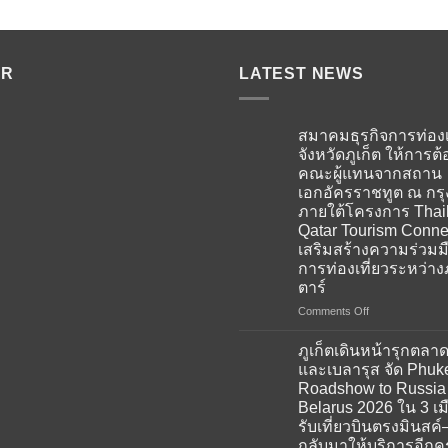
ER
LATEST NEWS
สมาคมธุรกิจการท่องเ
จังหวัดภูเก็ต ให้การต้
คณะผู้แทนจากสถาน
เอกอัครราชทูต ณ กร
ภายใต้โครงการ Thai
Qatar Tourism Conne
เสริมสร้างความร่วมม
การท่องเที่ยวระหว่าง
ตาร์
on
Comments Off
สมาคม
ธุรกิจ
ภูเก็ตเดินหน้ารุกตลาด
การ
และเบลารุส จัด Phuk
ท่อง
Roadshow to Russia
เที่ยว
Belarus 2026 ใน 3 เม
จังหวัด
รับเที่ยวบินตรงมินสค์–
ภูเก็ต
กลับมาให้บริการอีกครั
ให้การ