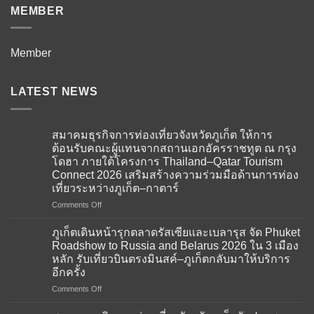
MEMBER
Member
LATEST NEWS
สมาคมธุรกิจการท่องเที่ยวจังหวัดภูเก็ต ให้การ
ต้อนรับคณะผู้แทนจากสถานเอกอัครราชทูต ณ กรุง
โดฮา ภายใต้โครงการ Thailand–Qatar Tourism
Connect 2026 เสริมสร้างความร่วมมือด้านการท่อง
เที่ยวระหว่างภูเก็ต–กาตาร์
on
Comments Off
สมาคม
ธุรกิจ
ภูเก็ตเดินหน้ารุกตลาดรัสเซียและเบลารุส จัด Phuket
การ
Roadshow to Russia and Belarus 2026 ใน 3 เมือง
ท่อง
หลัก รับเที่ยวบินตรงมินสค์–ภูเก็ตกลับมาให้บริการ
เที่ยว
อีกครั้ง
จังหวัด
ภูเก็ต
on
Comments Off
ให้การ
ภูเก็ต
ต้อนรับ
เดิน