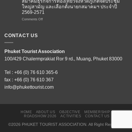
สมาคมธุรกิจการท่องเที่ยวจังหวัดภูเก็ตจัดประชุม
คณะ
หน้า
ใหญ่สามัญ และเลือกตั้งนายกสมาคมฯ ประจำปี
ผู้
รุก
2569-2571
แทน
ตลาด
จาก
on
Comments Off
รัส
สถาน
สมาคม
เซีย
เอกอัครราชทูต
ธุรกิจ
และ
ณ
การ
เบ
CONTACT US
กรุง
ท่อง
ลา
โดฮา
เที่ยว
รุส
ภาย
จังหวัด
จัด
Phuket Tourist Association
ใต้
ภูเก็ต
Phuket
100/429 Chalermprakiat Ror 9 rd., Muang, Phuket 83000
โครงการ
จัด
Roadshow
Thailand–
ประชุม
to
Qatar
ใหญ่
Russia
Tel :
+66 (0) 76 610 365-6
Tourism
สามัญ
and
Connect
และ
fax : +66 (0) 76 610 367
Belarus
2026
เลือก
2026
info@phukettourist.com
เสริม
ตั้ง
ใน
สร้าง
นายก
3
ความ
สมา
เมือง
ร่วม
คมฯ
หลัก
มือ
ประจำ
รับ
HOME
ABOUT US
OBJECTIVE
MEMBERSHIP
ด้าน
ปี
เที่ยว
ROADSHOW 2026
ACTIVITIES
CONTACT US
การ
2569-
บิน
©2026 PHUKET TOURIST ASSOCIATION. All Right Resorved.
ท่อง
2571
ตรง
เที่ยว
มินสค์–